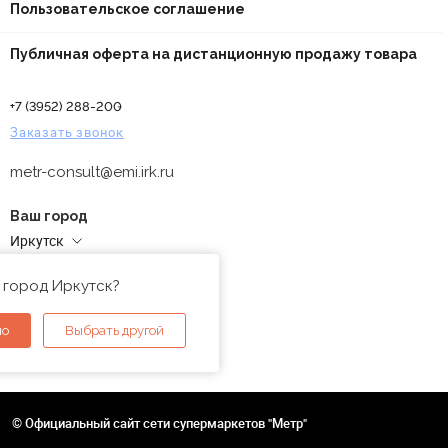
Пользовательское соглашение
Публичная оферта на дистанционную продажу товара
+7 (3952) 288-200
Заказать звонок
metr-consult@emi.irk.ru
Ваш город
Иркутск
Адреса магазинов
 город Иркутск?
но
Выбрать другой
© Официальный сайт сети супермаркетов "Метр"