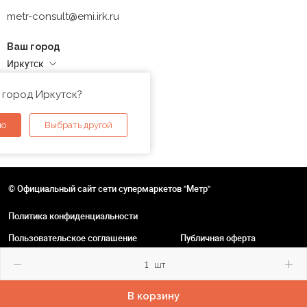
metr-consult@emi.irk.ru
Ваш город
Иркутск
Адреса магазинов
 город Иркутск?
но
Выбрать другой
© Официальный сайт сети супермаркетов "Метр"
Политика конфиденциальности
Пользовательское соглашение
Публичная оферта
шт
В корзину