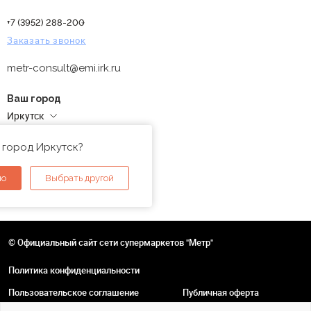
+7 (3952) 288-200
Заказать звонок
metr-consult@emi.irk.ru
Ваш город
Иркутск
Адреса магазинов
 город Иркутск?
но
Выбрать другой
© Официальный сайт сети супермаркетов "Метр"
Политика конфиденциальности
Пользовательское соглашение
Публичная оферта