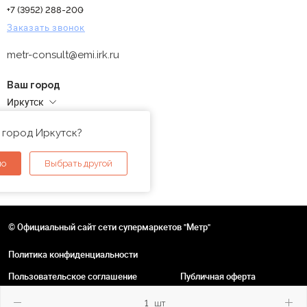
+7 (3952) 288-200
Заказать звонок
metr-consult@emi.irk.ru
Ваш город
Иркутск
Адреса магазинов
 город Иркутск?
но
Выбрать другой
© Официальный сайт сети супермаркетов "Метр"
Политика конфиденциальности
Пользовательское соглашение
Публичная оферта
шт