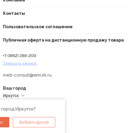
Компания
Контакты
Пользовательское соглашение
Публичная оферта на дистанционную продажу товара
+7 (3952) 288-200
Заказать звонок
metr-consult@emi.irk.ru
Ваш город
Иркутск
Адреса магазинов
 город Иркутск?
но
Выбрать другой