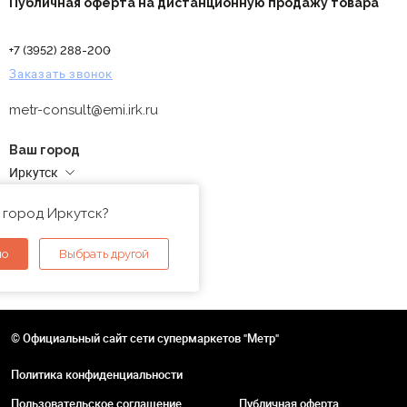
Публичная оферта на дистанционную продажу товара
+7 (3952) 288-200
Заказать звонок
metr-consult@emi.irk.ru
Ваш город
Иркутск
Адреса магазинов
 город Иркутск?
но
Выбрать другой
© Официальный сайт сети супермаркетов "Метр"
Политика конфиденциальности
Пользовательское соглашение
Публичная оферта