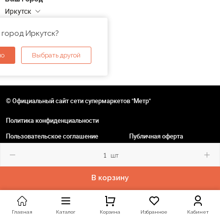
Иркутск
Адреса магазинов
 город Иркутск?
но
Выбрать другой
© Официальный сайт сети супермаркетов "Метр"
Политика конфиденциальности
Пользовательское соглашение
Публичная оферта
шт
В корзину
Главная
Каталог
Корзина
Избранное
Кабинет