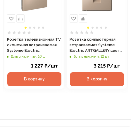
Розетка телевизионная TV
Розетка компьютерная
оконечная встраиваемая
встраиваемая Systeme
Systeme Electric
Electric ARTGALLERY цвет
ARTGALLERY цвет
песочный, арт. GAL001286
Есть в наличии: 10 шт
Есть в наличии: 12 шт
песочный, арт. GAL001291
1 227
₽
/шт
3 215
₽
/шт
В корзину
В корзину