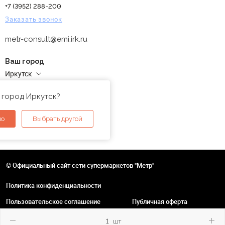
+7 (3952) 288-200
Заказать звонок
metr-consult@emi.irk.ru
Ваш город
Иркутск
Адреса магазинов
 город Иркутск?
но
Выбрать другой
© Официальный сайт сети супермаркетов "Метр"
Политика конфиденциальности
Пользовательское соглашение
Публичная оферта
шт