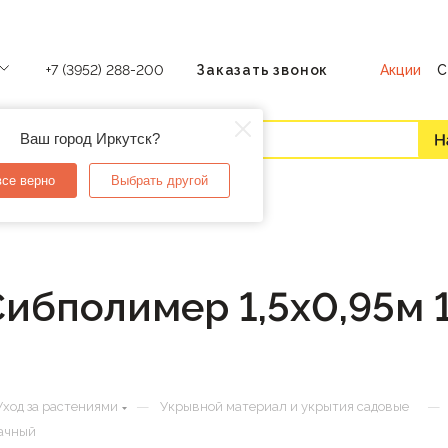
Акции
С
+7 (3952) 288-200
Заказать звонок
Ваш город Иркутск?
все верно
Выбрать другой
ибполимер 1,5х0,95м 
—
—
Уход за растениями
Укрывной материал и укрытия садовые
рачный