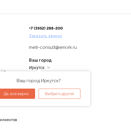
+7 (3952) 288-200
Заказать звонок
metr-consult@emi.irk.ru
Ваш город
Иркутск
дней
Адреса магазинов
проверка
Ваш город Иркутск?
ы
Да, все верно
Выбрать другой
 клиентов