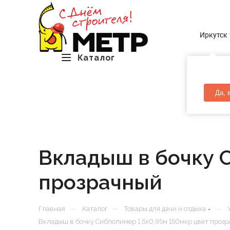
Иркутск
Каталог
Да, 
Вкладыш в бочку С
прозрачный
—
—
—
Главная
Каталог
Товары для дачи и отдыха
Вкладыш в бочку Сибполимер 1,5х0,95м 150мкр цвет проз