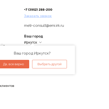
+7 (3952) 288-200
Заказать звонок
metr-consult@emi.irk.ru
Ваш город
Иркутск
дней
Адреса магазинов
проверка
Ваш город Иркутск?
ы
Да, все верно
Выбрать другой
 клиентов