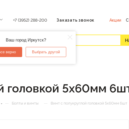
Акции
С
+7 (3952) 288-200
Заказать звонок
Ваш город Иркутск?
все верно
Выбрать другой
й головкой 5х60мм 6ш
—
—
Болты и винты
Винт с полукруглой головкой 5х60мм 6шт