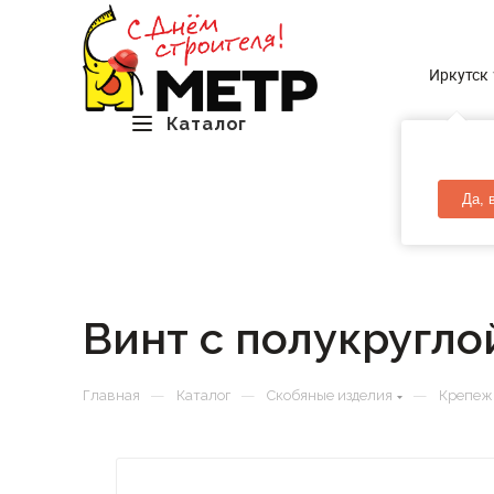
Иркутск
Каталог
Да, 
Винт с полукругло
—
—
—
Главная
Каталог
Скобяные изделия
Крепеж