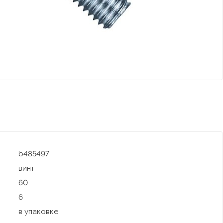
b485497
винт
60
6
в упаковке