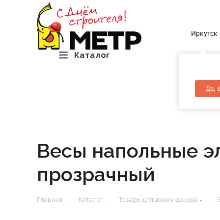
Иркутск
Каталог
Да, 
Весы напольные э
прозрачный
—
—
—
Главная
Каталог
Товары для дома и декора