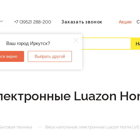
Акции
С
+7 (3952) 288-200
Заказать звонок
Ваш город Иркутск?
все верно
Выбрать другой
лектронные Luazon Ho
—
Бытовая техника
Весы напольные электронные Luazon Home LVE