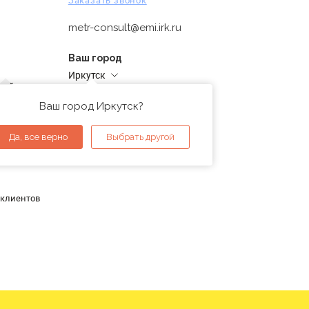
Заказать звонок
metr-consult@emi.irk.ru
Ваш город
Иркутск
дней
Адреса магазинов
проверка
Ваш город Иркутск?
ы
Да, все верно
Выбрать другой
 клиентов