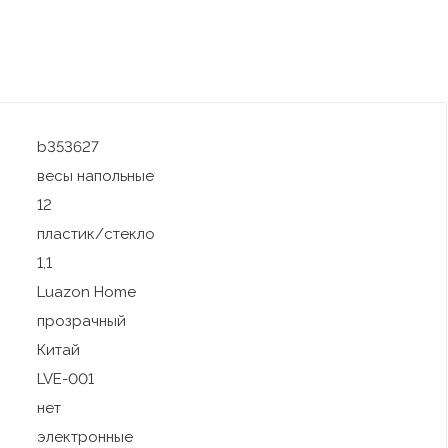
b353627
весы напольные
12
пластик/стекло
1,1
Luazon Home
прозрачный
Китай
LVE-001
нет
электронные