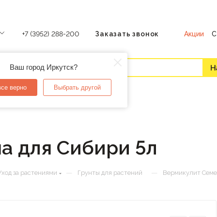
Акции
С
+7 (3952) 288-200
Заказать звонок
Ваш город Иркутск?
все верно
Выбрать другой
а для Сибири 5л
—
—
Уход за растениями
Грунты для растений
Вермикулит Семе