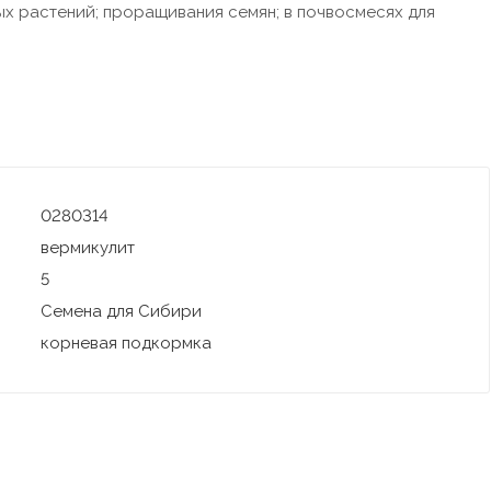
ых растений; проращивания семян; в почвосмесях для
0280314
вермикулит
5
Семена для Сибири
корневая подкормка