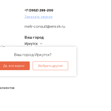
+7 (3952) 288-200
Заказать звонок
metr-consult@emi.irk.ru
Ваш город
Иркутск
дней
Адреса магазинов
проверка
Ваш город Иркутск?
ы
Да, все верно
Выбрать другой
 клиентов