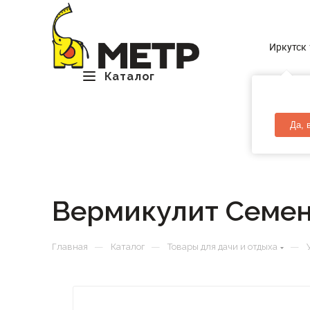
Иркутск
Каталог
Да, 
Вермикулит Семен
—
—
—
Главная
Каталог
Товары для дачи и отдыха