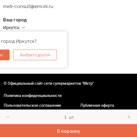
metr-consult@emi.irk.ru
Ваш город
Иркутск
Адреса магазинов
 город Иркутск?
но
Выбрать другой
© Официальный сайт сети супермаркетов "Метр"
Политика конфиденциальности
Пользовательское соглашение
Публичная оферта
шт
В корзину