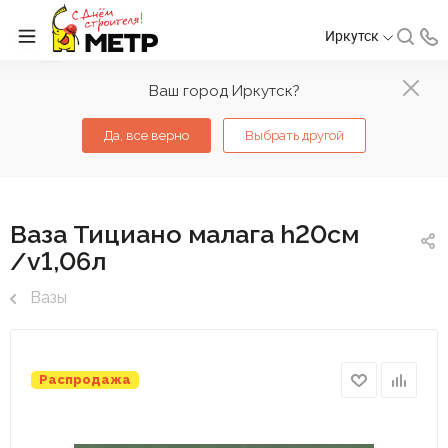
Иркутск
Ваш город Иркутск?
Да, все верно
Выбрать другой
Ваза Тициано малага h20см
/v1,06л
Вазы
Распродажа