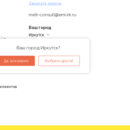
Заказать звонок
metr-consult@emi.irk.ru
Ваш город
Иркутск
дней
Адреса магазинов
проверка
Ваш город Иркутск?
ы
Да, все верно
Выбрать другой
 клиентов