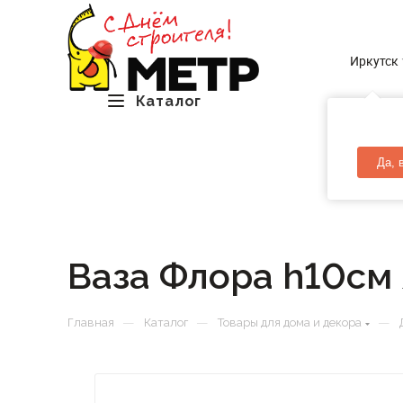
Иркутск
Каталог
Да, 
Ваза Флора h10см 
—
—
—
Главная
Каталог
Товары для дома и декора