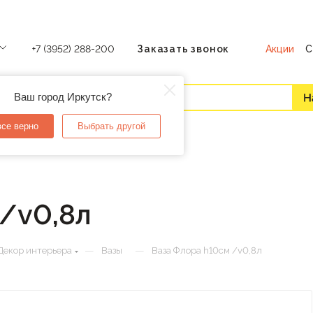
Акции
С
+7 (3952) 288-200
Заказать звонок
Ваш город Иркутск?
все верно
Выбрать другой
/v0,8л
—
—
Декор интерьера
Вазы
Ваза Флора h10см /v0,8л