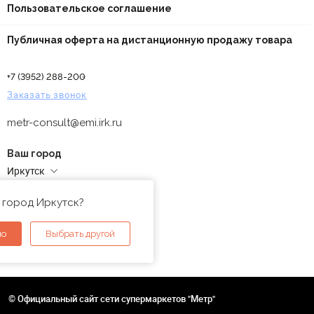
Пользовательское соглашение
Публичная оферта на дистанционную продажу товара
+7 (3952) 288-200
Заказать звонок
metr-consult@emi.irk.ru
Ваш город
Иркутск
Адреса магазинов
 город Иркутск?
но
Выбрать другой
© Официальный сайт сети супермаркетов "Метр"