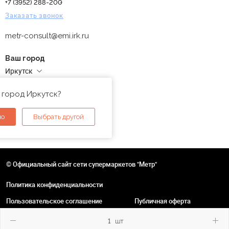
+7 (3952) 288-200
Заказать звонок
metr-consult@emi.irk.ru
Ваш город
Иркутск
Адреса магазинов
 город Иркутск?
но
Выбрать другой
© Официальный сайт сети супермаркетов "Метр"
Политика конфиденциальности
Пользовательское соглашение
Публичная оферта
шт