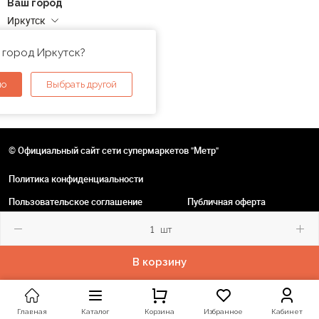
Ваш город
Иркутск
Адреса магазинов
 город Иркутск?
но
Выбрать другой
© Официальный сайт сети супермаркетов "Метр"
Политика конфиденциальности
Пользовательское соглашение
Публичная оферта
шт
В корзину
Главная
Каталог
Корзина
Избранное
Кабинет