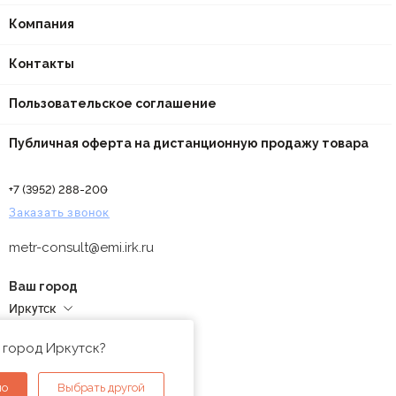
Компания
Контакты
Пользовательское соглашение
Публичная оферта на дистанционную продажу товара
+7 (3952) 288-200
Заказать звонок
metr-consult@emi.irk.ru
Ваш город
Иркутск
Адреса магазинов
 город Иркутск?
но
Выбрать другой