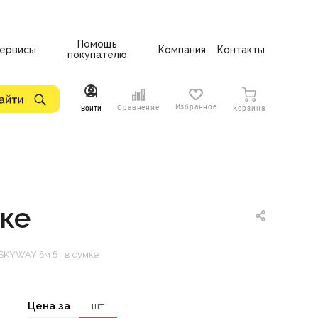
Помощь
ервисы
Компания
Контакты
покупателю
Избранное
Сравнение
Войти
Корзина
ке
SKYWAY 5м 5т в сумке
Цена за
шт