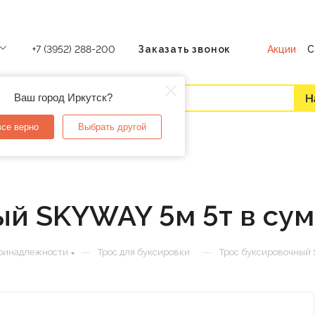
Акции
С
+7 (3952) 288-200
Заказать звонок
Ваш город Иркутск?
все верно
Выбрать другой
ый SKYWAY 5м 5т в сум
—
—
ринадлежности
Трос для буксировки
Трос буксировочный 