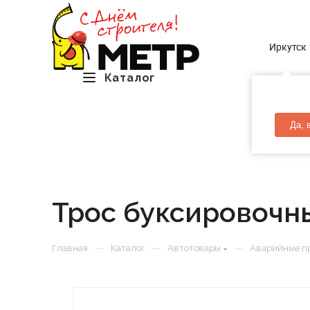
Иркутск
Каталог
Да, 
Трос буксировочн
—
—
—
Главная
Каталог
Автотовары
Аварийные п