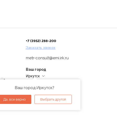
+7 (3952) 288-200
Заказать звонок
metr-consult@emi.irk.ru
Ваш город
Иркутск
дней
Адреса магазинов
проверка
Ваш город Иркутск?
ы
Да, все верно
Выбрать другой