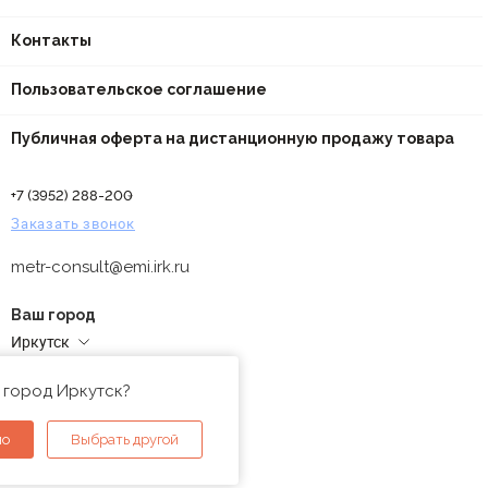
Контакты
Пользовательское соглашение
Публичная оферта на дистанционную продажу товара
+7 (3952) 288-200
Заказать звонок
metr-consult@emi.irk.ru
Ваш город
Иркутск
Адреса магазинов
 город Иркутск?
но
Выбрать другой