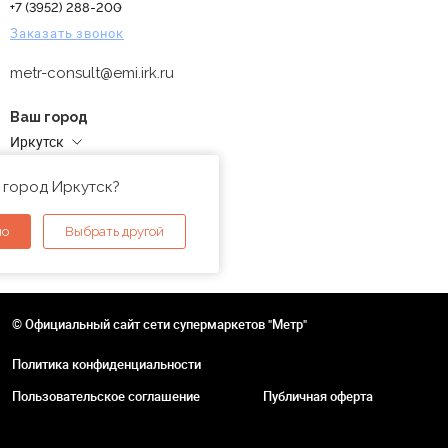
+7 (3952) 288-200
Заказать звонок
metr-consult@emi.irk.ru
Ваш город
Иркутск
Адреса магазинов
 город Иркутск?
но
Выбрать другой
© Официальный сайт сети супермаркетов "Метр"
Политика конфиденциальности
Пользовательское соглашение
Публичная оферта