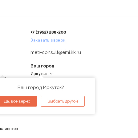
+7 (3952) 288-200
Заказать звонок
metr-consult@emi.irk.ru
Ваш город
Иркутск
дней
Адреса магазинов
проверка
Ваш город Иркутск?
ы
Да, все верно
Выбрать другой
 клиентов