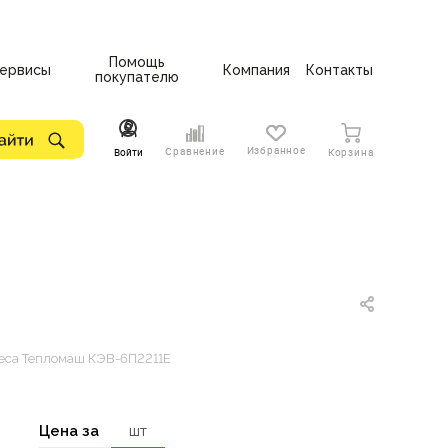
Помощь
ервисы
Компания
Контакты
покупателю
Избранное
Сравнение
Войти
Корзина
веса Тепломаш КЭВ-6П2211Е
Цена за
шт