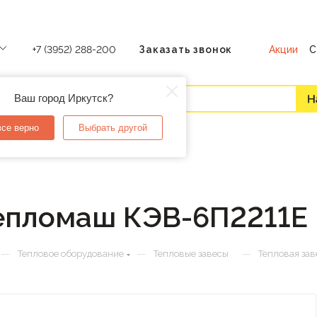
Акции
С
+7 (3952) 288-200
Заказать звонок
Ваш город Иркутск?
все верно
Выбрать другой
Тепломаш КЭВ-6П2211Е
—
—
—
Тепловое оборудование
Тепловые завесы
Тепловая за