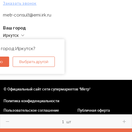
Заказать звонок
metr-consult@emi.irk.ru
Ваш город
Иркутск
Адреса магазинов
 город Иркутск?
но
Выбрать другой
© Официальный сайт сети супермаркетов "Метр"
Политика конфиденциальности
Пользовательское соглашение
Публичная оферта
шт