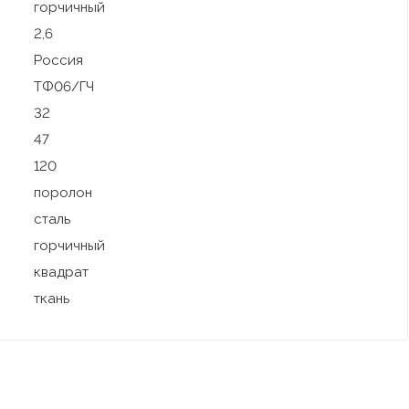
горчичный
2,6
Россия
ТФ06/ГЧ
32
47
120
поролон
сталь
горчичный
квадрат
ткань