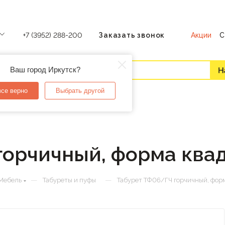
Акции
С
+7 (3952) 288-200
Заказать звонок
Ваш город Иркутск?
все верно
Выбрать другой
горчичный, форма квад
—
—
Мебель
Табуреты и пуфы
Табурет ТФ06/ГЧ горчичный, форм