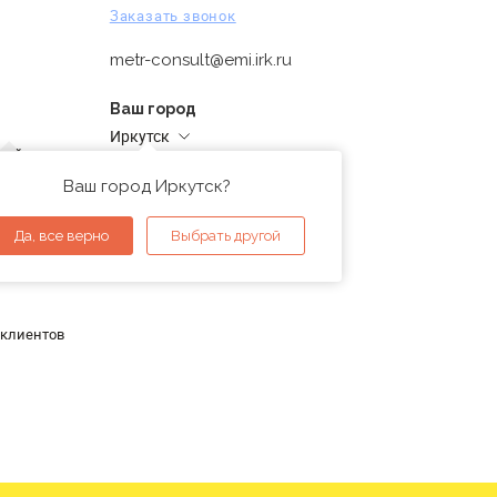
Заказать звонок
metr-consult@emi.irk.ru
Ваш город
Иркутск
дней
Адреса магазинов
проверка
Ваш город Иркутск?
ы
Да, все верно
Выбрать другой
 клиентов