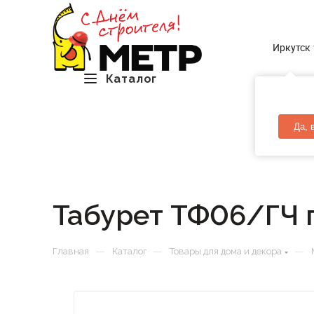
Иркутск
Каталог
Да, 
Табурет ТФ06/ГЧ 
—
—
—
Главная
Каталог
Товары для дома и декора