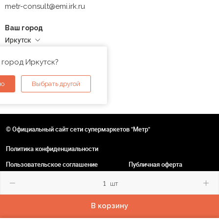
metr-consult@emi.irk.ru
Ваш город
Иркутск
Адреса магазинов
 город Иркутск?
но
Выбрать другой
© Официальный сайт сети супермаркетов "Метр"
Политика конфиденциальности
Пользовательское соглашение
Публичная оферта
шт
В корзину