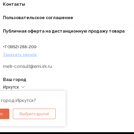
Контакты
Пользовательское соглашение
Публичная оферта на дистанционную продажу товара
+7 (3952) 288-200
Заказать звонок
metr-consult@emi.irk.ru
Ваш город
Иркутск
Адреса магазинов
 город Иркутск?
но
Выбрать другой