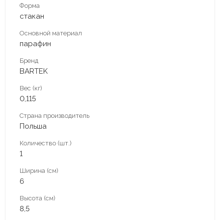
Форма
стакан
Основной материал
парафин
Бренд
BARTEK
Вес (кг)
0,115
Страна производитель
Польша
Количество (шт.)
1
Ширина (см)
6
Высота (см)
8,5