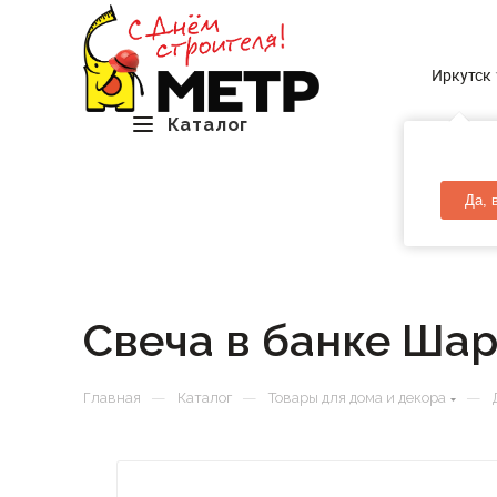
Иркутск
Каталог
Да, 
Свеча в банке Шар
—
—
—
Главная
Каталог
Товары для дома и декора