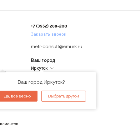
+7 (3952) 288-200
Заказать звонок
metr-consult@emi.irk.ru
Ваш город
Иркутск
дней
Адреса магазинов
проверка
Ваш город Иркутск?
ы
Да, все верно
Выбрать другой
 клиентов