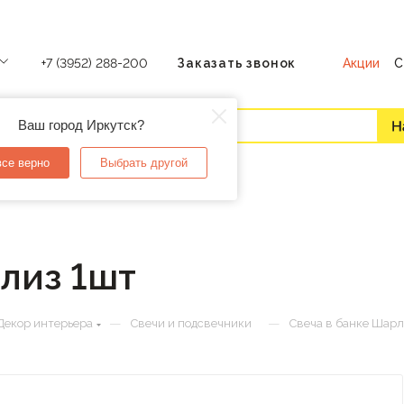
Акции
С
+7 (3952) 288-200
Заказать звонок
Ваш город Иркутск?
все верно
Выбрать другой
лиз 1шт
—
—
Декор интерьера
Свечи и подсвечники
Свеча в банке Шарл