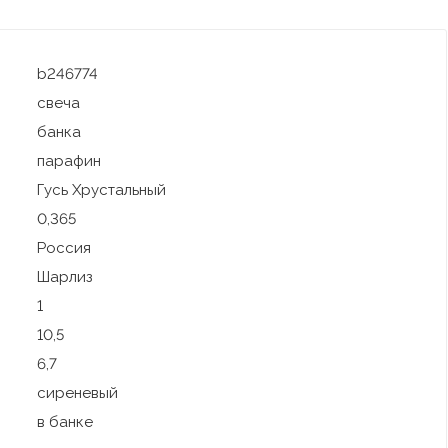
b246774
свеча
банка
парафин
Гусь Хрустальный
0,365
Россия
Шарлиз
1
10,5
6,7
сиреневый
в банке