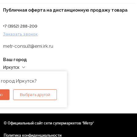
Публичная оферта на дистанционную продажу товара
+7 (3952) 288-200
Заказать звонок
metr-consult@emi.irk.ru
Ваш город
Иркутск
Адреса магазинов
 город Иркутск?
но
Выбрать другой
© Официальный сайт сети супермаркетов "Метр"
Политика конфиденциальности