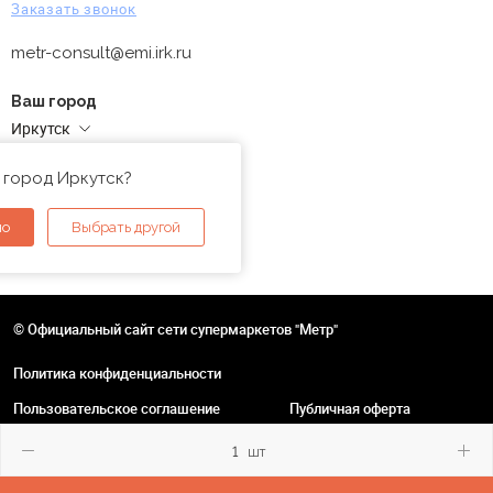
Заказать звонок
metr-consult@emi.irk.ru
Ваш город
Иркутск
Адреса магазинов
 город Иркутск?
но
Выбрать другой
© Официальный сайт сети супермаркетов "Метр"
Политика конфиденциальности
Пользовательское соглашение
Публичная оферта
шт