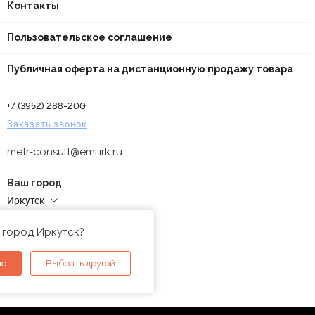
Контакты
Пользовательское соглашение
Публичная оферта на дистанционную продажу товара
+7 (3952) 288-200
Заказать звонок
metr-consult@emi.irk.ru
Ваш город
Иркутск
Адреса магазинов
 город Иркутск?
но
Выбрать другой