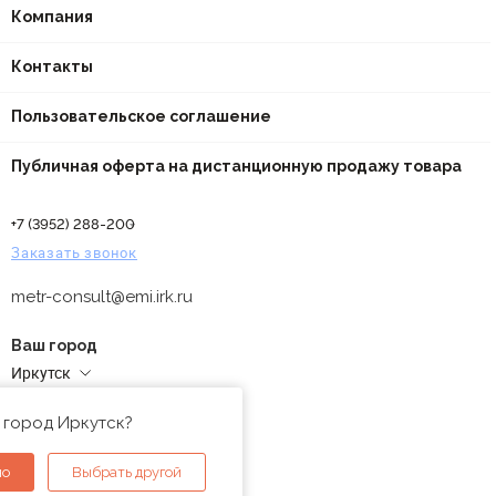
Компания
Контакты
Пользовательское соглашение
Публичная оферта на дистанционную продажу товара
+7 (3952) 288-200
Заказать звонок
metr-consult@emi.irk.ru
Ваш город
Иркутск
Адреса магазинов
 город Иркутск?
но
Выбрать другой