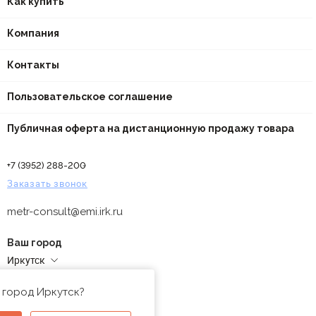
Как купить
Компания
Контакты
Пользовательское соглашение
Публичная оферта на дистанционную продажу товара
+7 (3952) 288-200
Заказать звонок
metr-consult@emi.irk.ru
Ваш город
Иркутск
Адреса магазинов
 город Иркутск?