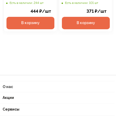
Electric Glossa с
заземлением, цвет белый,
Есть в наличии: 244 шт
Есть в наличии: 101 шт
заземлением, цвет белый,
арт. GSL000124
444
₽
/шт
371
₽
/шт
арт. GSL000148
В корзину
В корзину
О нас
Акции
Сервисы