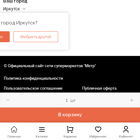
Ваш город
Иркутск
Адреса магазинов
 город Иркутск?
но
Выбрать другой
© Официальный сайт сети супермаркетов "Метр"
Политика конфиденциальности
Пользовательское соглашение
Публичная оферта
шт
В корзину
Главная
Каталог
Корзина
Избранное
Кабинет