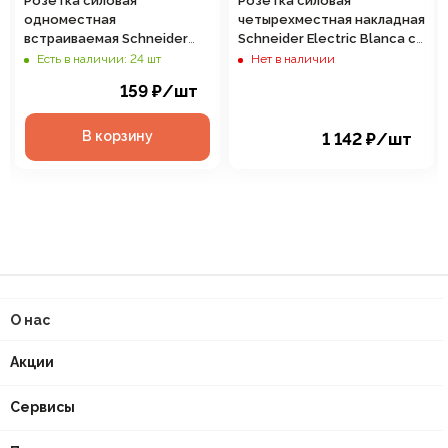
Розетка силовая
Розетка силовая
одноместная
четырехместная накладная
встраиваемая Schneider
Schneider Electric Blanca с
Electric Blanca без
заземлением, цвет белый,
Есть в наличии: 24 шт
Нет в наличии
заземления, цвет белый,
арт. RA16-411M-B
159
₽
/шт
арт. BLNRS000111
В корзину
1 142
₽
/шт
О нас
Акции
Сервисы