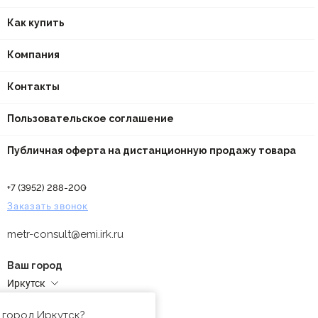
Как купить
Компания
Контакты
Пользовательское соглашение
Публичная оферта на дистанционную продажу товара
+7 (3952) 288-200
Заказать звонок
metr-consult@emi.irk.ru
Ваш город
Иркутск
Адреса магазинов
 город Иркутск?