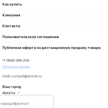
Как купить
Компания
Контакты
Пользовательское соглашение
Публичная оферта на дистанционную продажу товара
+7 (3952) 288-200
Заказать звонок
metr-consult@emi.irk.ru
Ваш город
Иркутск
Адреса магазинов
 город Иркутск?