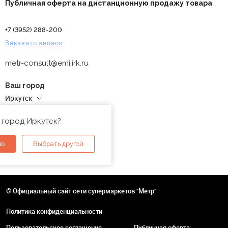
Публичная оферта на дистанционную продажу товара
+7 (3952) 288-200
Заказать звонок
metr-consult@emi.irk.ru
Ваш город
Иркутск
Адреса магазинов
 город Иркутск?
но
Выбрать другой
© Официальный сайт сети супермаркетов "Метр"
Политика конфиденциальности
Пользовательское соглашение
Публичная оферта