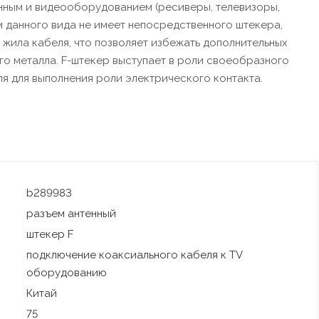
нным и видеооборудованием (ресиверы, телевизоры,
м данного вида не имеет непосредственного штекера,
 жила кабеля, что позволяет избежать дополнительных
го металла. F-штекер выступает в роли своеобразного
ля для выполнения роли электрического контакта.
b289983
разъем антенный
штекер F
подключение коаксиального кабеля к TV
оборудованию
Китай
75