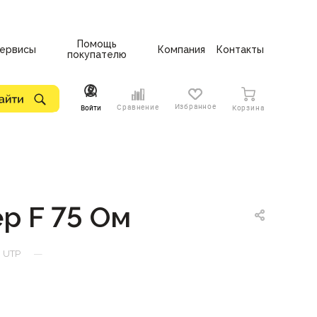
Помощь
ервисы
Компания
Контакты
покупателю
Избранное
Сравнение
Войти
Корзина
р F 75 Ом
—
и UTP