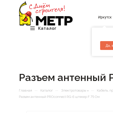
Иркутск
Каталог
Да, 
Разъем антенный P
—
—
—
Главная
Каталог
Электротовары
Кабель, п
Разъем антенный PROconnect RG-6 штекер F 75 Ом