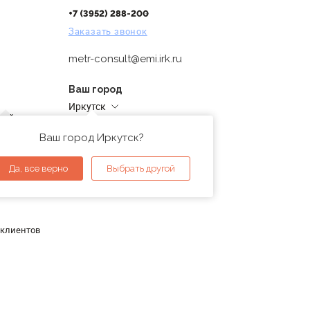
+7 (3952) 288-200
Заказать звонок
metr-consult@emi.irk.ru
Ваш город
Иркутск
дней
Адреса магазинов
проверка
Ваш город Иркутск?
ы
Да, все верно
Выбрать другой
 клиентов