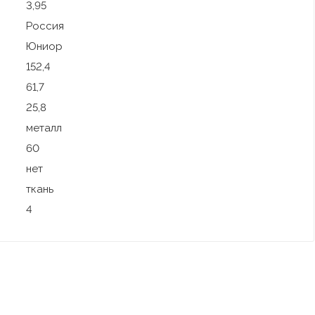
3,95
Россия
Юниор
152,4
61,7
25,8
металл
60
нет
ткань
4