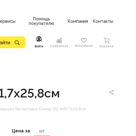
Помощь
ервисы
Компания
Контакты
покупателю
Избранное
Сравнение
Войти
Корзина
1,7х25,8см
адушка без матраса Юниор 152,4х61,7х25,8см
Цена за
шт