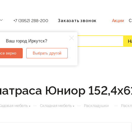
Акции
С
+7 (3952) 288-200
Заказать звонок
Ваш город Иркутск?
все верно
Выбрать другой
атраса Юниор 152,4х6
—
—
—
Садовая мебель
Складная мебель
Раскладушки
Раскл