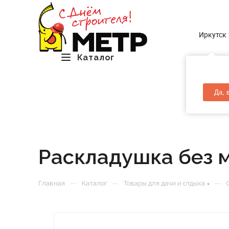
Иркутск
Каталог
Да, 
Раскладушка без м
—
—
—
Главная
Каталог
Товары для дачи и отдыха