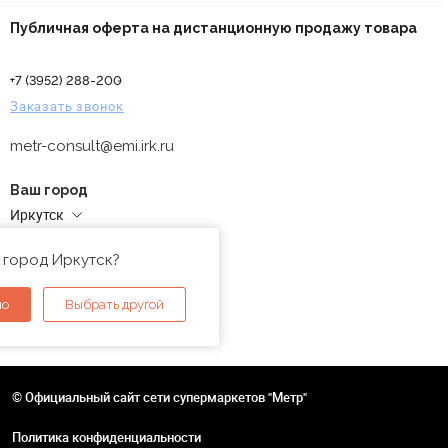
Публичная оферта на дистанционную продажу товара
+7 (3952) 288-200
Заказать звонок
metr-consult@emi.irk.ru
Ваш город
Иркутск
Адреса магазинов
 город Иркутск?
но
Выбрать другой
© Официальный сайт сети супермаркетов "Метр"
Политика конфиденциальности