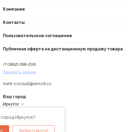
Компания
Контакты
Пользовательское соглашение
Публичная оферта на дистанционную продажу товара
+7 (3952) 288-200
Заказать звонок
metr-consult@emi.irk.ru
Ваш город
Иркутск
Адреса магазинов
 город Иркутск?
но
Выбрать другой