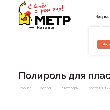
Иркутск
Каталог
Да, 
Полироль для пла
—
—
—
Главная
Каталог
Автотовары
Автохимия и 