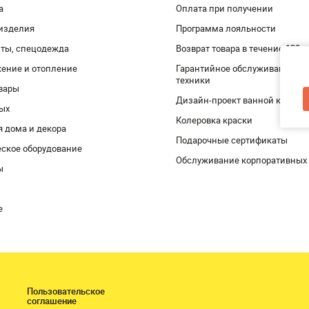
а
Оплата при получении
изделия
Программа лояльности
ты, спецодежда
Возврат товара в течение 120 
ение и отопление
Гарантийное обслуживание и 
техники
вары
Дизайн-проект ванной комнат
дых
Колеровка краски
я дома и декора
Подарочные сертификаты
ское оборудование
Обслуживание корпоративных
ы
е
Пользовательское
соглашение