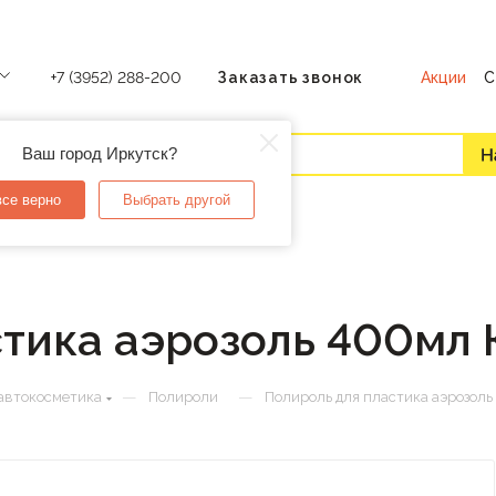
Акции
С
+7 (3952) 288-200
Заказать звонок
Ваш город Иркутск?
все верно
Выбрать другой
стика аэрозоль 400мл
—
—
автокосметика
Полироли
Полироль для пластика аэрозол