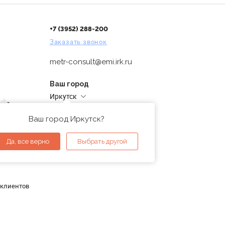
+7 (3952) 288-200
Заказать звонок
metr-consult@emi.irk.ru
Ваш город
Иркутск
дней
Адреса магазинов
проверка
Ваш город Иркутск?
ы
Да, все верно
Выбрать другой
 клиентов