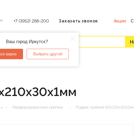
Акции
С
+7 (3952) 288-200
Заказать звонок
Ваш город Иркутск?
все верно
Выбрать другой
х210х30х1мм
—
—
Перфорированный крепеж
Подвес прямой 60х210х30х1м