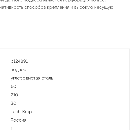
ом данного подвеса является перфорация по всей
иативность способов крепления и высокую несущую
b124891
подвес
углеродистая сталь
60
210
30
Tech-Krep
Россия
1