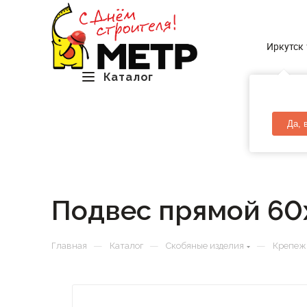
Иркутск
Каталог
Да, 
Подвес прямой 60
—
—
—
Главная
Каталог
Скобяные изделия
Крепеж