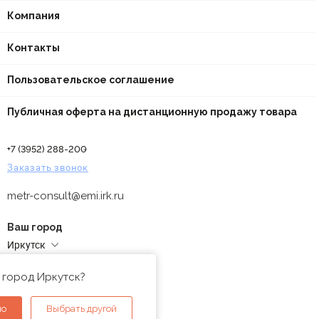
Компания
Контакты
Пользовательское соглашение
Публичная оферта на дистанционную продажу товара
+7 (3952) 288-200
Заказать звонок
metr-consult@emi.irk.ru
Ваш город
Иркутск
Адреса магазинов
 город Иркутск?
но
Выбрать другой