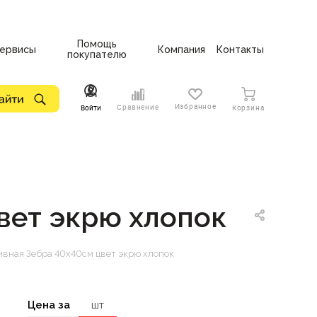
Помощь
ервисы
Компания
Контакты
покупателю
Избранное
Сравнение
Войти
Корзина
вет экрю хлопок
вная Зебра 40х40см цвет экрю хлопок
Цена за
шт