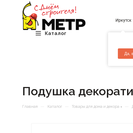
Иркутск
Каталог
Да, 
Подушка декорати
—
—
—
Главная
Каталог
Товары для дома и декора