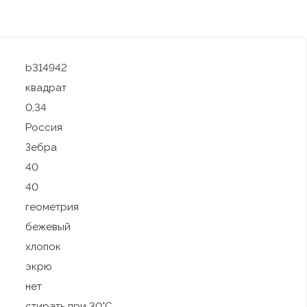
b314942
квадрат
0,34
Россия
Зебра
40
40
геометрия
бежевый
хлопок
экрю
нет
стирать при 30°C