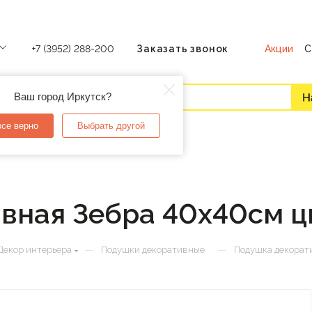
Акции
С
+7 (3952) 288-200
Заказать звонок
Ваш город Иркутск?
все верно
Выбрать другой
вная Зебра 40х40см ц
—
—
Декор интерьера
Подушки декоративные
Подушка декорати