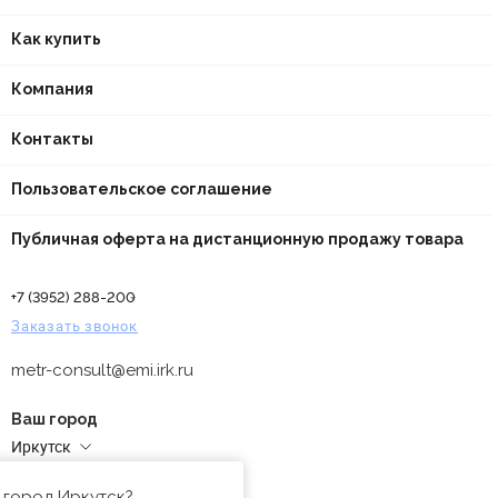
Как купить
Компания
Контакты
Пользовательское соглашение
Публичная оферта на дистанционную продажу товара
+7 (3952) 288-200
Заказать звонок
metr-consult@emi.irk.ru
Ваш город
Иркутск
Адреса магазинов
 город Иркутск?