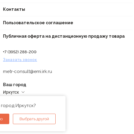
Контакты
Пользовательское соглашение
Публичная оферта на дистанционную продажу товара
+7 (3952) 288-200
Заказать звонок
metr-consult@emi.irk.ru
Ваш город
Иркутск
Адреса магазинов
 город Иркутск?
но
Выбрать другой