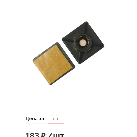
Цена за
шт
183
₽
/шт