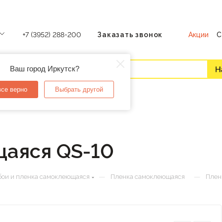
Акции
С
+7 (3952) 288-200
Заказать звонок
Ваш город Иркутск?
все верно
Выбрать другой
аяся QS-10
—
—
ои и пленка самоклеющаяся
Пленка самоклеющаяся
Плен