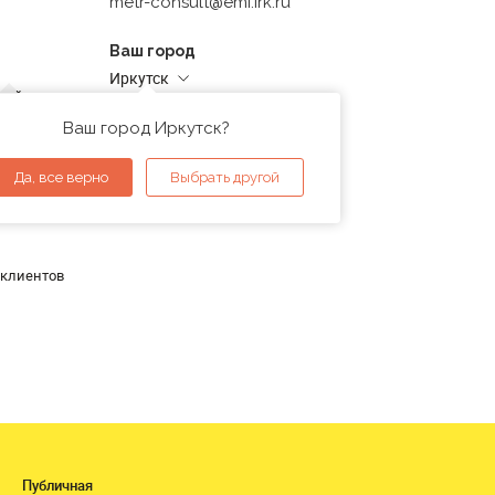
metr-consult@emi.irk.ru
Ваш город
Иркутск
дней
Адреса магазинов
проверка
Ваш город Иркутск?
ы
Да, все верно
Выбрать другой
 клиентов
Публичная