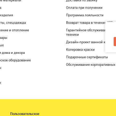
ые материалы
Доставка по звонку
а
Оплата при получении
изделия
Программа лояльности
ты, спецодежда
Возврат товара в течение 120 
ение и отопление
Гарантийное обслуживание и 
техники
вары
Дизайн-проект ванной комнат
дых
Колеровка краски
я дома и декора
Подарочные сертификаты
ское оборудование
Обслуживание корпоративных
ы
е
Пользовательское