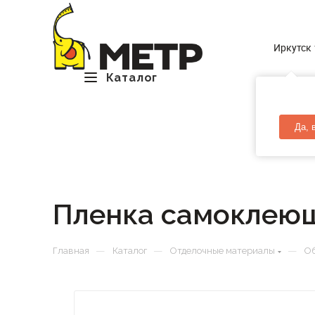
Иркутск
Каталог
Да, 
Пленка самоклеющ
—
—
—
Главная
Каталог
Отделочные материалы
Об