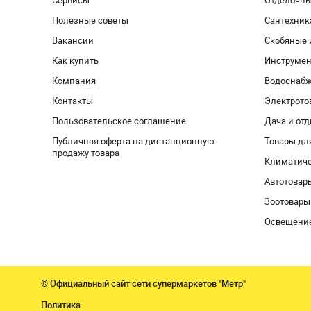
Сервисы
Отделочн
Полезные советы
Сантехник
Вакансии
Скобяные 
Как купить
Инструмен
Компания
Водоснабж
Контакты
Электрото
Пользовательское соглашение
Дача и от
Публичная оферта на дистанционную
Товары дл
продажу товара
Климатиче
Автотовар
Зоотовары
Освещени
© Официальный сайт сети супермаркетов "Метр"
Политика