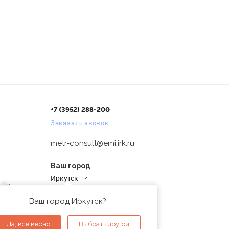
+7 (3952) 288-200
Заказать звонок
metr-consult@emi.irk.ru
Ваш город
Иркутск
дней
Адреса магазинов
проверка
Ваш город Иркутск?
ы
Да, все верно
Выбрать другой