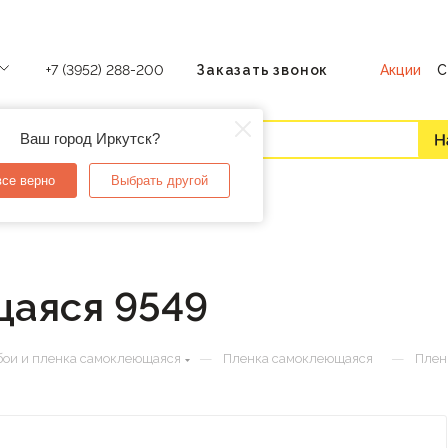
Акции
С
+7 (3952) 288-200
Заказать звонок
Ваш город Иркутск?
все верно
Выбрать другой
аяся 9549
—
—
ои и пленка самоклеющаяся
Пленка самоклеющаяся
Плен