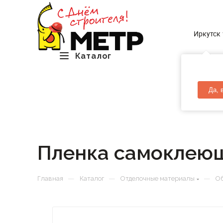
Иркутск
Каталог
Да, 
Пленка самоклеющ
—
—
—
Главная
Каталог
Отделочные материалы
Об